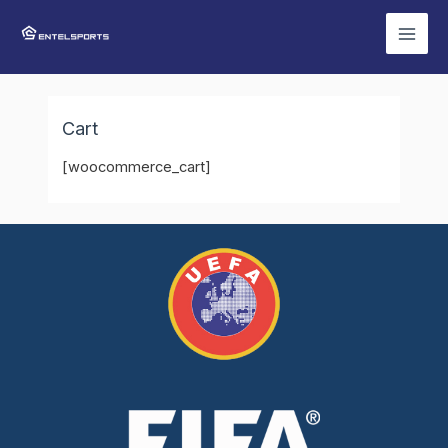
Skip
Mai
to
Men
content
Cart
[woocommerce_cart]